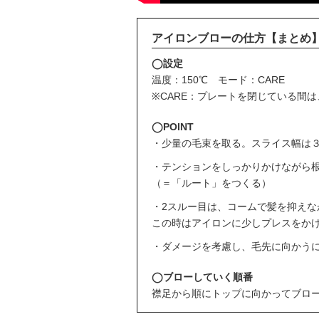
アイロンブローの仕方【まとめ
◯設定
温度：150℃ モード：CARE
※CARE：プレートを閉じている間
◯POINT
・少量の毛束を取る。スライス幅は３
・テンションをしっかりかけながら
（＝「ルート」をつくる）
・2スルー目は、コームで髪を抑えな
この時はアイロンに少しプレスをか
・ダメージを考慮し、毛先に向かう
◯ブローしていく順番
襟足から順にトップに向かってブロ