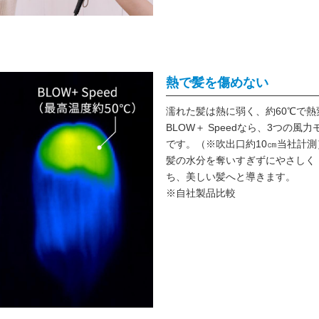
熱で髪を傷めない
濡れた髪は熱に弱く、約60℃で
BLOW＋ Speedなら、3つの
です。
（
※吹出口約10㎝当社計測
髪の水分を奪いすぎずにやさしく
ち、美しい髪へと導きます。
※自社製品比較