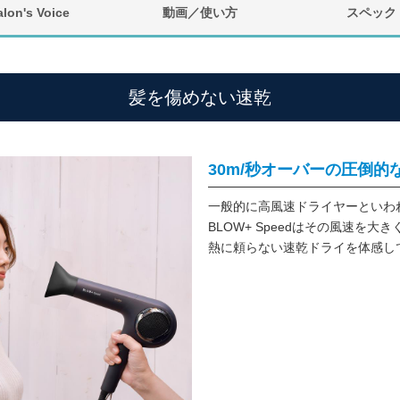
alon's Voice
動画／使い方
スペック
髪を傷めない速乾
30m/秒オーバーの圧倒
一般的に高風速ドライヤーといわれ
BLOW+ Speedはその風速を大
熱に頼らない速乾ドライを体感し