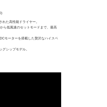
0
)
された高性能ドライヤー。
ドから低風速のセットモードまで、最高
LDCモーターを搭載した贅沢なハイスペ
ッグシップモデル。