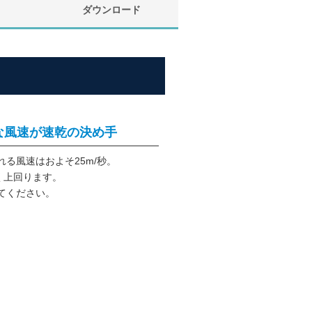
ダウンロード
的な風速が速乾の決め手
る風速はおよそ25m/秒。
きく上回ります。
てください。