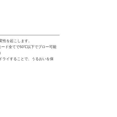
熱変性を起こします。
風力モード全てで50℃以下でブロー可能
）
ドライすることで、うるおいを保